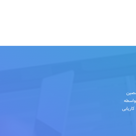
 متخصصین
بواسطه
اریابی